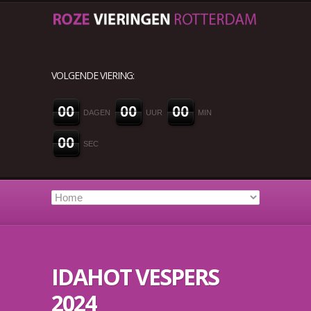
VOLGENDE VIERING:
0
0
0
0
0
0
DAGEN
UUR
MIN
0
0
SEC
IDAHOT VESPERS
2024