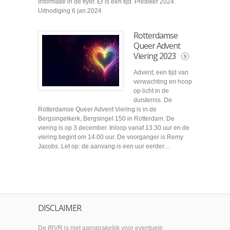
informatie in de flyer. Er is een tijd. Prediker 2024.
Uitnodiging 6 jan.2024
Rotterdamse
Queer Advent
Viering 2023
Advent; een tijd van
verwachting en hoop
op licht in de
duisternis. De
Rotterdamse Queer Advent Viering is in de
Bergsingelkerk, Bergsingel 150 in Rotterdam. De
viering is op 3 december. Inloop vanaf 13.30 uur en de
viering begint om 14.00 uur. De voorganger is Remy
Jacobs. Let op: de aanvang is een uur eerder…
DISCLAIMER
De IRVR is niet aansprakelijk voor eventuele